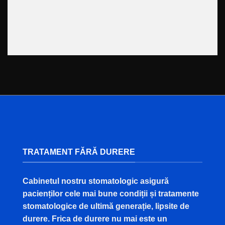
TRATAMENT FĂRĂ DURERE
Cabinetul nostru stomatologic asigură
pacienților cele mai bune condiții și tratamente
stomatologice de ultimă generație, lipsite de
durere. Frica de durere nu mai este un