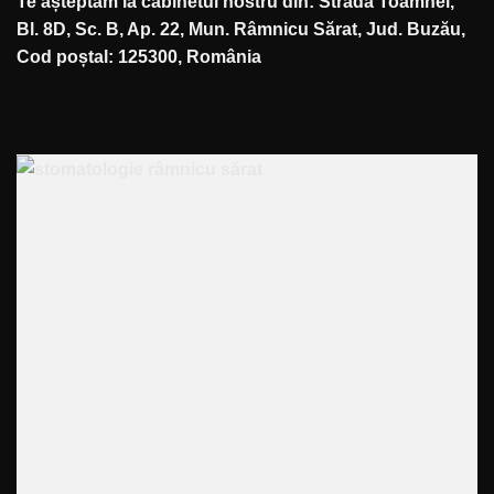
Te așteptăm la cabinetul nostru din: Strada Toamnei,
Bl. 8D, Sc. B, Ap. 22, Mun. Râmnicu Sărat, Jud. Buzău,
Cod poștal: 125300, România