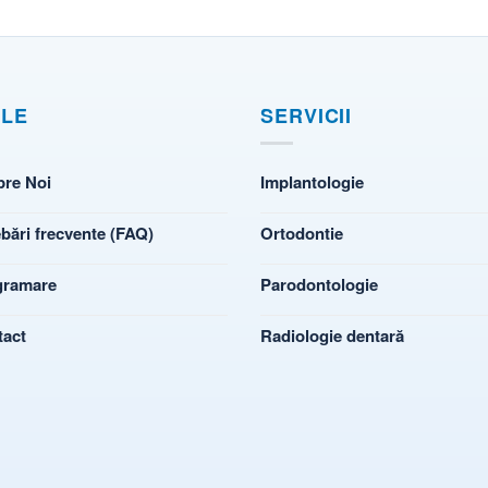
ILE
SERVICII
pre Noi
Implantologie
ebări frecvente (FAQ)
Ortodontie
gramare
Parodontologie
tact
Radiologie dentară