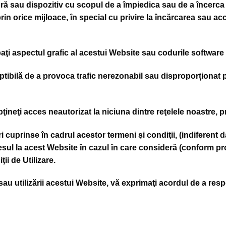
dură sau dispozitiv cu scopul de a împiedica sau de a încerca
prin orice mijloace, în special cu privire la încărcarea sau a
ţi aspectul grafic al acestui Website sau codurile software c
eptibilă de a provoca trafic nerezonabil sau disproporționat
ţineţi acces neautorizat la niciuna dintre reţelele noastre, p
i cuprinse în cadrul acestor termeni şi condiţii, (indiferent 
esul la acest Website în cazul în care consideră (conform propr
ii de Utilizare.
sau utilizării acestui Website, vă exprimaţi acordul de a res