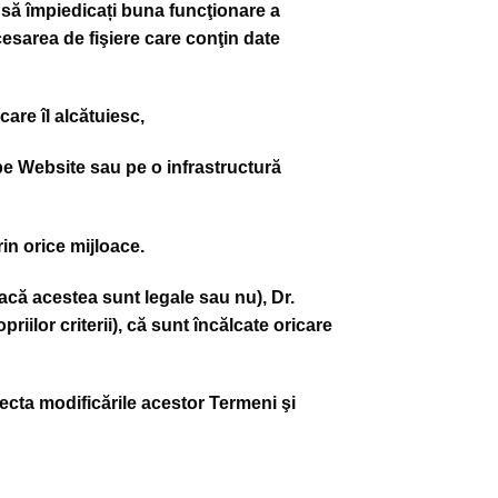
 să împiedicați buna funcţionare a
ccesarea de fişiere care conţin date
are îl alcătuiesc,
 pe Website sau pe o infrastructură
rin orice mijloace.
dacă acestea sunt legale sau nu), Dr.
iilor criterii), că sunt încălcate oricare
pecta modificările acestor Termeni şi