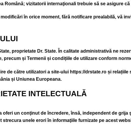
Română; vizitatorii internaţionali trebuie să se asigure că r
modificări în orice moment, fără notificare prealabilă, vă in
-ULUI
State, proprietate Dr. State. În calitate administrativă ne rez
 precum și Termenii și condițiile de utilizare conform norme
e de către utilizatori a site-ului
https://drstate.ro
și relațiil
omânia și Uniunea Europeana.
RIETATE INTELECTUALĂ
 a oferi un conţinut de încredere, însă, independent de grija
ot strecura unele erori în informaţiile furnizate pe acest websi