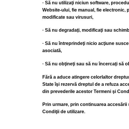
· Să nu utilizaţi niciun software, proce
Website-ului, fie manual, fie electronic, 
modificate sau virusuri,
· Să nu degradaţi, modificaţi sau schimba
· Să nu întreprindeţi nicio acţiune susc
asociată,
· Să nu obţineţi sau să nu încercaţi să ob
Fără a aduce atingere celorlaltor dreptur
State îşi rezervă dreptul de a refuza acc
din prevederile acestor Termeni şi Condiţ
Prin urmare, prin continuarea accesării 
Condiţii de utilizare.