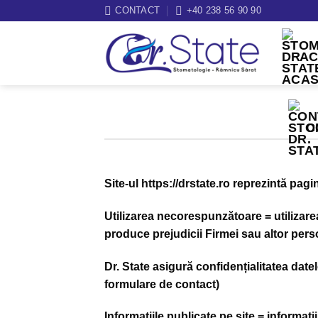
Sari
CONTACT
+40 238 56 90 90
la
conținut
A
C
Site-ul https://drstate.ro reprezintă pagin
Utilizarea necorespunzătoare = utilizarea
produce prejudicii Firmei sau altor per
Dr. State asigură confidențialitatea date
formulare de contact)
Informațiile publicate pe site = informaț