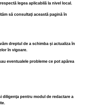
espectă legea aplicabilă la nivel local.
vităm să consultaţi această pagină în
ervăm dreptul de a schimba și actualiza în
lor în vigoare.
e sau eventualele probleme ce pot apărea
 şi diligenţa pentru modul de redactare a
te.