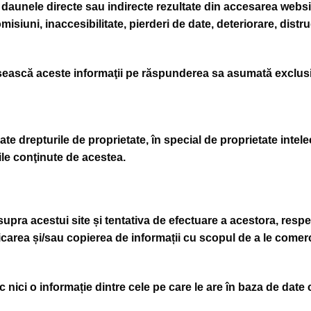
daunele directe sau indirecte rezultate din accesarea website
misiuni, inaccesibilitate, pierderi de date, deteriorare, distr
osească aceste informaţii pe răspunderea sa asumată exclusiv 
oate drepturile de proprietate, în special de proprietate intele
ile conţinute de acestea.
pra acestui site și tentativa de efectuare a acestora, respect
carea și/sau copierea de informații cu scopul de a le comerci
c nici o informație dintre cele pe care le are în baza de date 