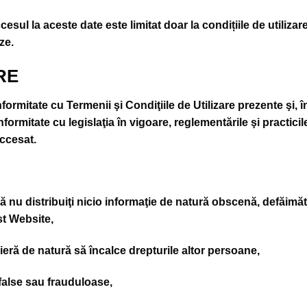
sul la aceste date este limitat doar la condițiile de utilizar
ze.
RE
ormitate cu Termenii şi Condiţiile de Utilizare prezente şi, î
nformitate cu legislaţia în vigoare, reglementările şi pract
accesat.
 să nu distribuiţi nicio informaţie de natură obscenă, defăim
st Website,
nieră de natură să încalce drepturile altor persoane,
 false sau frauduloase,