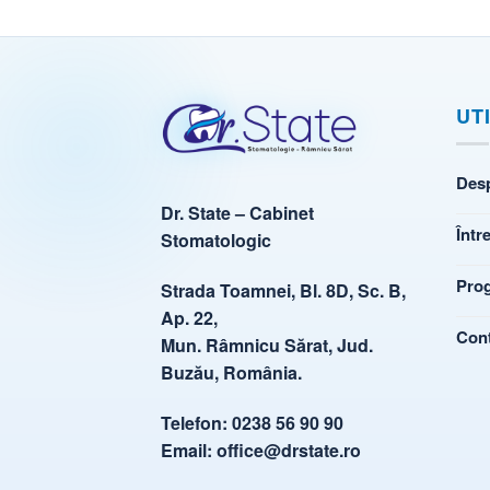
UT
Des
Dr. State – Cabinet
Într
Stomatologic
Pro
Strada Toamnei, Bl. 8D, Sc. B,
Ap. 22,
Con
Mun. Râmnicu Sărat, Jud.
Buzău, România.
Telefon:
0238 56 90 90
Email:
office@drstate.ro