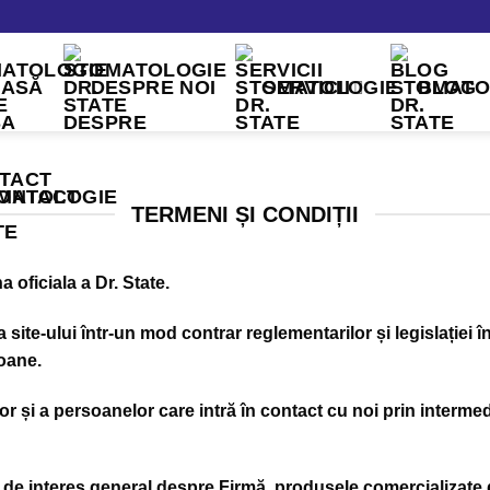
CASĂ
DESPRE NOI
SERVICII
BLOG
ONTACT
TERMENI ȘI CONDIȚII
a oficiala a Dr. State.
 site-ului într-un mod contrar reglementarilor și legislației 
soane.
lor și a persoanelor care intră în contact cu noi prin intermed
ii de interes general despre Firmă, produsele comercializate d