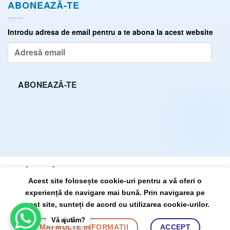
ABONEAZĂ-TE
Introdu adresa de email pentru a te abona la acest website
Adresă
email
ABONEAZĂ-TE
ÎNTREBĂRI FRECVENTE (FAQ)
TERMENI ȘI CONDIȚII
Acest site folosește cookie-uri pentru a vă oferi o
POLITICĂ DE CONFIDENȚIALITATE
SITEMAP
experiență de navigare mai bună. Prin navigarea pe
acest site, sunteți de acord cu utilizarea cookie-urilor.
DrState.ro, propulsat pe anul 2026 ©
Vă ajutăm?
de:
BursaSite
MAI MULTE INFORMAȚII
ACCEPT