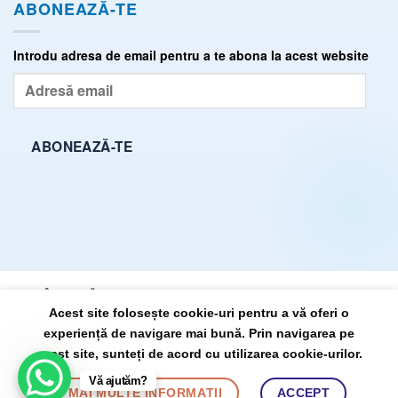
ABONEAZĂ-TE
Introdu adresa de email pentru a te abona la acest website
Adresă
email
ABONEAZĂ-TE
ÎNTREBĂRI FRECVENTE (FAQ)
TERMENI ȘI CONDIȚII
Acest site folosește cookie-uri pentru a vă oferi o
POLITICĂ DE CONFIDENȚIALITATE
SITEMAP
experiență de navigare mai bună. Prin navigarea pe
acest site, sunteți de acord cu utilizarea cookie-urilor.
DrState.ro, propulsat pe anul 2026 ©
Vă ajutăm?
de:
BursaSite
MAI MULTE INFORMAȚII
ACCEPT