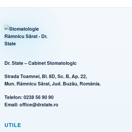
Dr. State – Cabinet Stomatologic
Strada Toamnei, Bl. 8D, Sc. B, Ap. 22,
Mun. Râmnicu Sărat, Jud. Buzău, România.
Telefon:
0238 56 90 90
Email:
office@drstate.ro
UTILE