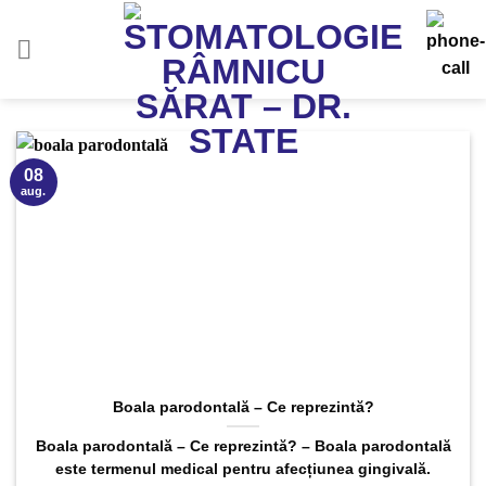
Sari
la
conținut
08
aug.
Boala parodontală – Ce reprezintă?
Boala parodontală – Ce reprezintă? – Boala parodontală
este termenul medical pentru afecțiunea gingivală.