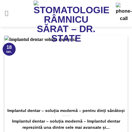
Sari
la
conținut
18
ian.
Implantul dentar – soluția modernă – pentru dinți sănătoși
Implantul dentar – soluția modernă – Implantul dentar
reprezintă una dintre cele mai avansate și...