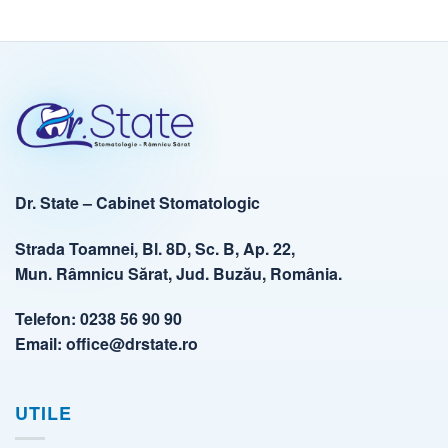
Dr. State – Cabinet Stomatologic
Strada Toamnei, Bl. 8D, Sc. B, Ap. 22,
Mun. Râmnicu Sărat, Jud. Buzău, România.
Telefon:
0238 56 90 90
Email:
office@drstate.ro
UTILE