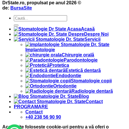
DrState.ro, propulsat pe anul 2026 ©
de:
BursaSite
Acasă
Despre Noi
Servicii
Implantologie
Chirurgie orală
Parodontologie
Protetica
Estetică dentară
Endodontie
Stomatologie copii
Ortodontie
Radiologie dentară
Blog
Contact
PROGRAMARE
Contact
+40 238 56 90 90
Acest site folosește cookie-uri pentru a vă oferi o