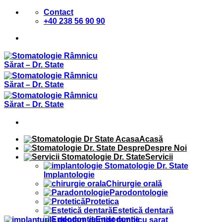
Sari
Contact
la
+40 238 56 90 90
conținut
Acasă
Despre Noi
Servicii
Implantologie
Chirurgie orală
Parodontologie
Protetica
Estetică dentară
Endodontie