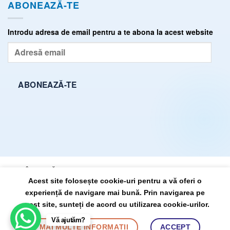
ABONEAZĂ-TE
Introdu adresa de email pentru a te abona la acest website
Adresă
email
ABONEAZĂ-TE
ÎNTREBĂRI FRECVENTE (FAQ)
TERMENI ȘI CONDIȚII
Acest site folosește cookie-uri pentru a vă oferi o
POLITICĂ DE CONFIDENȚIALITATE
SITEMAP
experiență de navigare mai bună. Prin navigarea pe
acest site, sunteți de acord cu utilizarea cookie-urilor.
DrState.ro, propulsat pe anul 2026 ©
Vă ajutăm?
de:
BursaSite
MAI MULTE INFORMAȚII
ACCEPT