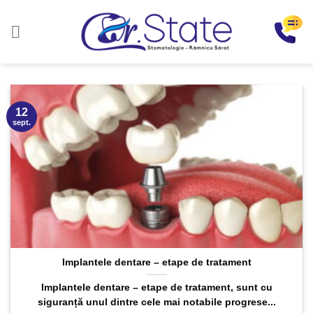
Sari
la
conținut
12
sept.
Implantele dentare – etape de tratament
Implantele dentare – etape de tratament, sunt cu
siguranță unul dintre cele mai notabile progrese...