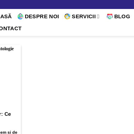
CASĂ
DESPRE NOI
SERVICII
BLOG
ONTACT
r: Ce
gem și de