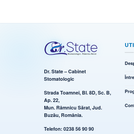
UT
Des
Dr. State – Cabinet
Într
Stomatologic
Pro
Strada Toamnei, Bl. 8D, Sc. B,
Ap. 22,
Con
Mun. Râmnicu Sărat, Jud.
Buzău, România.
Telefon:
0238 56 90 90