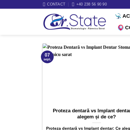
Sari
CONTACT
+40 238 56 90 90
la
A
conținut
C
07
sept.
Proteza dentară vs Implant denta
alegem și de ce?
Proteza dentară vs Implant dentar: Ce ale