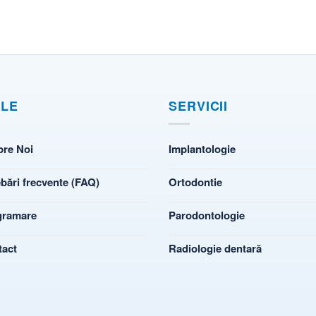
ILE
SERVICII
pre Noi
Implantologie
ebări frecvente (FAQ)
Ortodontie
gramare
Parodontologie
tact
Radiologie dentară