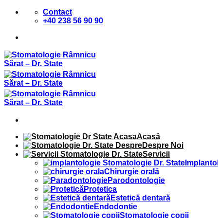
Sari
Contact
la
+40 238 56 90 90
conținut
Acasă
Despre Noi
Servicii
Implanto
Chirurgie orală
Parodontologie
Protetica
Estetică dentară
Endodontie
Stomatologie copii