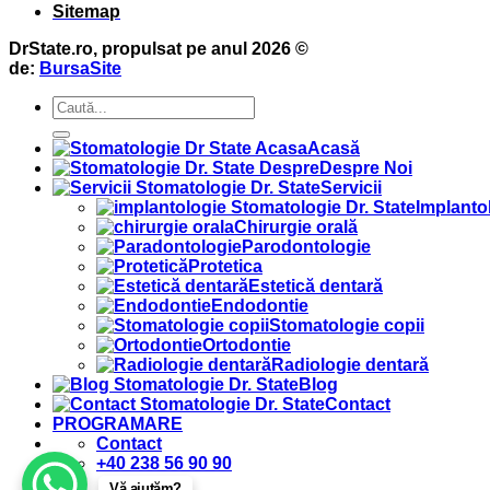
Sitemap
DrState.ro, propulsat pe anul 2026 ©
de:
BursaSite
Acasă
Despre Noi
Servicii
Implanto
Chirurgie orală
Parodontologie
Protetica
Estetică dentară
Endodontie
Stomatologie copii
Ortodontie
Radiologie dentară
Blog
Contact
PROGRAMARE
Contact
+40 238 56 90 90
Vă ajutăm?