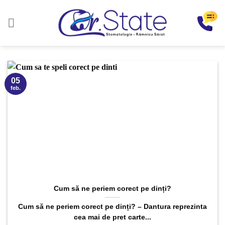
Sari
la
conținut
05
feb.
Cum să ne periem corect pe dinți?
Cum să ne periem corect pe dinți? – Dantura reprezinta
cea mai de pret carte...