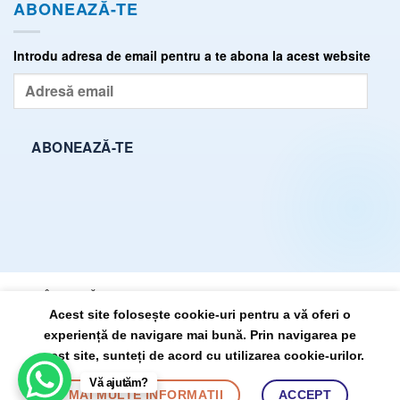
ABONEAZĂ-TE
Introdu adresa de email pentru a te abona la acest website
Adresă
email
ABONEAZĂ-TE
ÎNTREBĂRI FRECVENTE (FAQ)
TERMENI ȘI CONDIȚII
Acest site folosește cookie-uri pentru a vă oferi o
POLITICĂ DE CONFIDENȚIALITATE
SITEMAP
experiență de navigare mai bună. Prin navigarea pe
acest site, sunteți de acord cu utilizarea cookie-urilor.
DrState.ro, propulsat pe anul 2026 ©
Vă ajutăm?
de:
BursaSite
MAI MULTE INFORMAȚII
ACCEPT