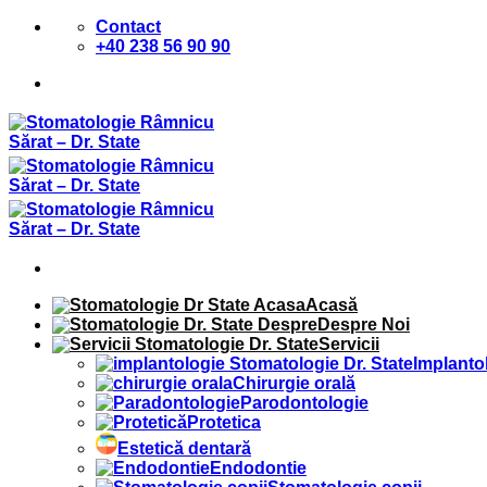
Sari
Contact
la
+40 238 56 90 90
conținut
Acasă
Despre Noi
Servicii
Implanto
Chirurgie orală
Parodontologie
Protetica
Estetică dentară
Endodontie