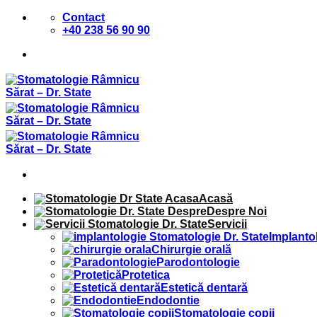
Sari
Contact
la
+40 238 56 90 90
conținut
Acasă
Despre Noi
Servicii
Implanto
Chirurgie orală
Parodontologie
Protetica
Estetică dentară
Endodontie
Stomatologie copii