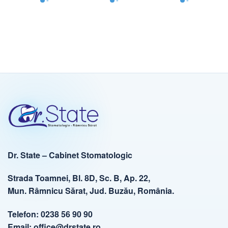
Dr. State – Cabinet Stomatologic
Strada Toamnei, Bl. 8D, Sc. B, Ap. 22,
Mun. Râmnicu Sărat, Jud. Buzău, România.
Telefon:
0238 56 90 90
Email:
office@drstate.ro