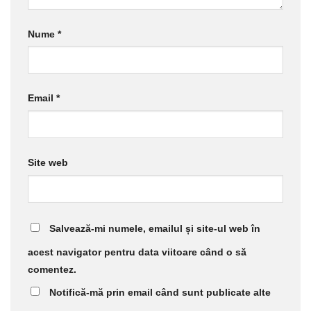
Nume
*
Email
*
Site web
Salvează-mi numele, emailul și site-ul web în
acest navigator pentru data viitoare când o să
comentez.
Notifică-mă prin email când sunt publicate alte