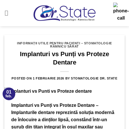
Sari
la
conținut
INFORMAȚII UTILE PENTRU PACIENȚI – STOMATOLOGIE
RÂMNICU SĂRAT
Implanturi vs Punți vs Proteze
Dentare
POSTED ON
1 FEBRUARIE 2026
BY
STOMATOLOGIE DR. STATE
01
feb.
Implanturi vs Punți vs Proteze Dentare –
Implanturile dentare reprezintă soluția modernă
de înlocuire a dinților lipsă, constând într-un
șurub din titan integrat în osul maxilar sau