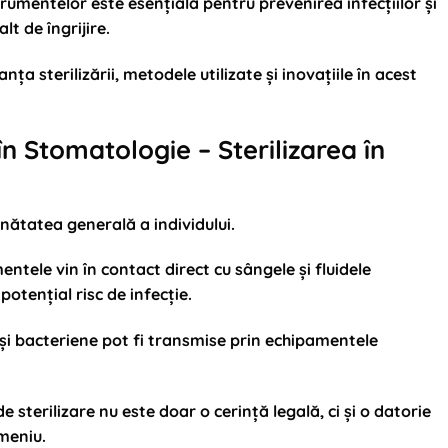
strumentelor este esențială
pentru prevenirea infecțiilor și
t de îngrijire
.
ța sterilizării, metodele utilizate și inovațiile în acest
 în Stomatologie – Sterilizarea în
ănătatea generală a individului.
entele vin în contact direct cu sângele și fluidele
potențial risc de infecție.
le și bacteriene pot fi transmise prin echipamentele
 sterilizare nu este doar o cerință legală, ci și o datorie
meniu.