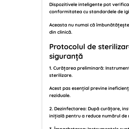
Dispozitivele inteligente pot verific
conformitatea cu standardele de ig
Aceasta nu numai că îmbunătățește s
din clinică.
Protocolul de sterilizare
siguranță
1
.
Curățarea preliminară
: Instrumen
sterilizare.
Acest pas esențial previne ineficien
reziduale.
2. Dezinfectarea
: După curățare, in
inițială pentru a reduce numărul d
3. Împachetarea
: Instrumentele sunt