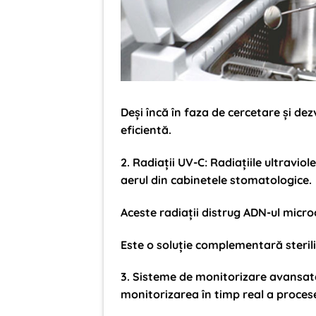
Deși încă în faza de cercetare și de
eficientă.
2.
Radiații UV-C
: Radiațiile ultravio
aerul din cabinetele stomatologice.
Aceste radiații distrug ADN-ul micro
Este o soluție complementară steriliz
3.
Sisteme de monitorizare avansat
monitorizarea în timp real a procesel