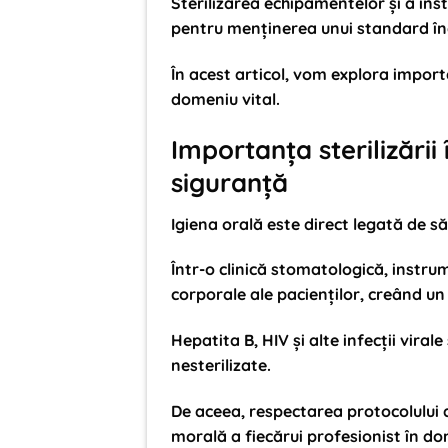
Sterilizarea echipamentelor și a in
pentru menținerea unui standard înal
În acest articol, vom explora importan
domeniu vital.
Importanța sterilizării
siguranță
Igiena orală este direct legată de s
Într-o clinică stomatologică, instrum
corporale ale pacienților, creând un 
Hepatita B, HIV și alte infecții vira
nesterilizate.
De aceea, respectarea protocolului de
morală a fiecărui profesionist în do