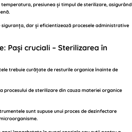
a temperatura, presiunea și timpul de sterilizare, asigurând
ienă.
iguranța, dar și eficientizează procesele administrative
: Pași cruciali – Sterilizarea în
tele trebuie curățate de resturile organice înainte de
ța procesului de sterilizare din cauza materiei organice
strumentele sunt supuse unui proces de dezinfectare
e microorganisme.
 apoi împachetate în pungi speciale sau cutii pentru a