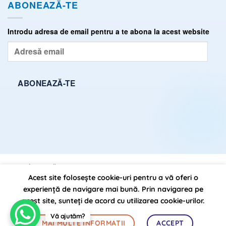
ABONEAZĂ-TE
Introdu adresa de email pentru a te abona la acest website
Adresă
email
ABONEAZĂ-TE
ÎNTREBĂRI FRECVENTE (FAQ)
TERMENI ȘI CONDIȚII
Acest site folosește cookie-uri pentru a vă oferi o
POLITICĂ DE CONFIDENȚIALITATE
SITEMAP
experiență de navigare mai bună. Prin navigarea pe
acest site, sunteți de acord cu utilizarea cookie-urilor.
DrState.ro, propulsat pe anul 2026 ©
Vă ajutăm?
de:
BursaSite
MAI MULTE INFORMAȚII
ACCEPT