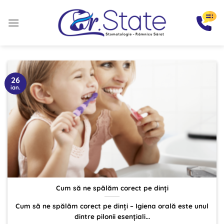
Sari
la
conținut
26
ian.
Cum să ne spălăm corect pe dinți
Cum să ne spălăm corect pe dinți – Igiena orală este unul
dintre pilonii esențiali...