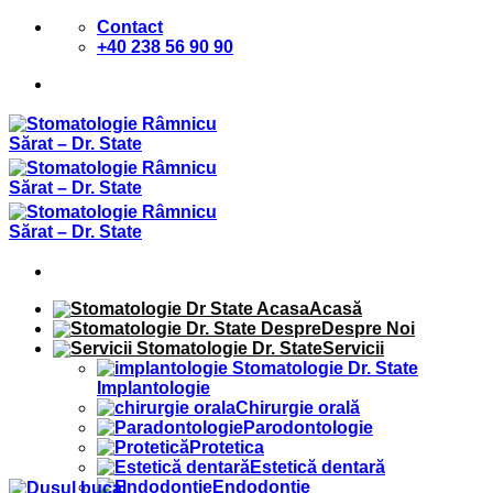
Sari
Contact
la
+40 238 56 90 90
conținut
Acasă
Despre Noi
Servicii
Implantologie
Chirurgie orală
Parodontologie
Protetica
Estetică dentară
Endodontie