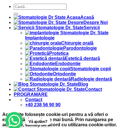
Acasă
Despre Noi
Servicii
Implantologie
Chirurgie orală
Parodontologie
Protetica
Estetică dentară
Endodontie
Stomatologie copii
Ortodontie
Radiologie dentară
Blog
Contact
PROGRAMARE
Contact
+40 238 56 90 90
Acest site folosește cookie-uri pentru a vă oferi o
experiență de navigare mai bună. Prin navigarea pe
Vă ajutăm?
acest site, sunteți de acord cu utilizarea cookie-urilor.