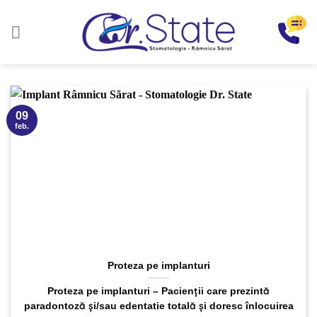
Sari
la
conținut
09
feb.
Proteza pe implanturi
Proteza pe implanturi – Pacienții care prezintă
paradontoză și/sau edentatie totală și doresc înlocuirea