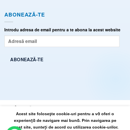
ABONEAZĂ-TE
Introdu adresa de email pentru a te abona la acest website
Adresă
email
ABONEAZĂ-TE
ÎNTREBĂRI FRECVENTE (FAQ)
TERMENI ȘI CONDIȚII
Acest site folosește cookie-uri pentru a vă oferi o
POLITICĂ DE CONFIDENȚIALITATE
SITEMAP
experiență de navigare mai bună. Prin navigarea pe
acest site, sunteți de acord cu utilizarea cookie-urilor.
DrState.ro, propulsat pe anul 2026 ©