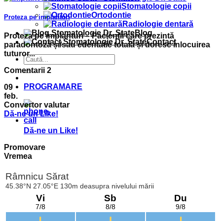
Stomatologie copii
Ortodontie
Proteza pe implanturi
Radiologie dentară
Blog
Proteza pe implanturi – Pacienții care prezintă
Contact
paradontoză și/sau edentatie totală și doresc înlocuirea
tuturor...
Comentarii 2
PROGRAMARE
09
feb.
Convertor valutar
Dă-ne un Like!
Dă-ne un Like!
Promovare
Vremea