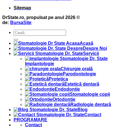
Sitemap
DrState.ro, propulsat pe anul 2026 ©
de:
BursaSite
Acasă
Despre Noi
Servicii
Implantologie
Chirurgie orală
Parodontologie
Protetica
Estetică dentară
Endodontie
Stomatologie copii
Ortodontie
Radiologie dentară
Blog
Contact
PROGRAMARE
Contact