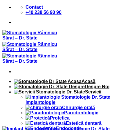
Sari
Contact
la
+40 238 56 90 90
conținut
Acasă
Despre Noi
Servicii
Implantologie
Chirurgie orală
Parodontologie
Protetica
Estetică dentară
Endodontie