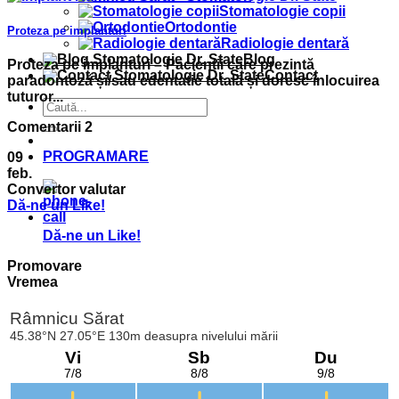
Stomatologie copii
Ortodontie
Proteza pe implanturi
Radiologie dentară
Blog
Proteza pe implanturi – Pacienții care prezintă
Contact
paradontoză și/sau edentatie totală și doresc înlocuirea
tuturor...
Comentarii 2
PROGRAMARE
09
feb.
Convertor valutar
Dă-ne un Like!
Dă-ne un Like!
Promovare
Vremea