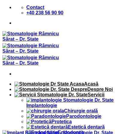
Sari
Contact
la
+40 238 56 90 90
conținut
Acasă
Despre Noi
Servicii
Implantologie
Chirurgie orală
Parodontologie
Protetica
Estetică dentară
Endodontie