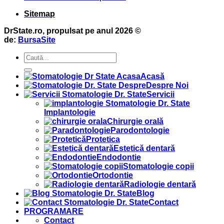
Sitemap
DrState.ro, propulsat pe anul 2026 ©
de:
BursaSite
Acasă
Despre Noi
Servicii
Implantologie
Chirurgie orală
Parodontologie
Protetica
Estetică dentară
Endodontie
Stomatologie copii
Ortodontie
Radiologie dentară
Blog
Contact
PROGRAMARE
Contact