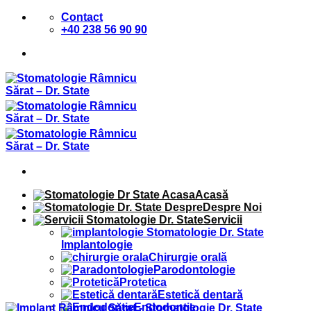
Sari
Contact
la
+40 238 56 90 90
conținut
Acasă
Despre Noi
Servicii
Implantologie
Chirurgie orală
Parodontologie
Protetica
Estetică dentară
Endodontie