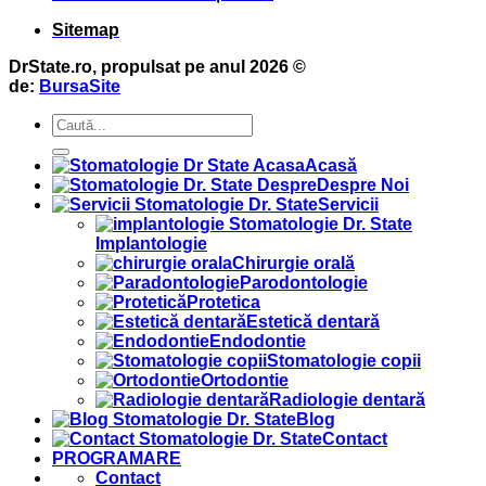
Sitemap
DrState.ro, propulsat pe anul 2026 ©
de:
BursaSite
Acasă
Despre Noi
Servicii
Implantologie
Chirurgie orală
Parodontologie
Protetica
Estetică dentară
Endodontie
Stomatologie copii
Ortodontie
Radiologie dentară
Blog
Contact
PROGRAMARE
Contact