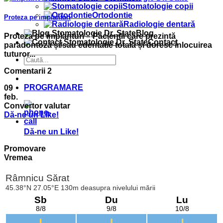
Stomatologie copii
Ortodontie
Proteza pe implanturi
Radiologie dentară
Blog
Proteza pe implanturi – Pacienții care prezintă
Contact
paradontoză și/sau edentatie totală și doresc înlocuirea
tuturor...
Comentarii 2
PROGRAMARE
09
feb.
Convertor valutar
Dă-ne un Like!
Dă-ne un Like!
Promovare
Vremea