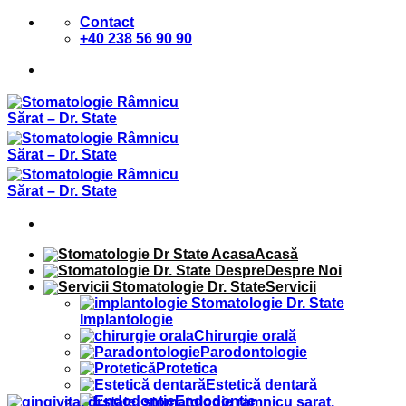
Sari
Contact
la
+40 238 56 90 90
conținut
Acasă
Despre Noi
Servicii
Implantologie
Chirurgie orală
Parodontologie
Protetica
Estetică dentară
Endodontie