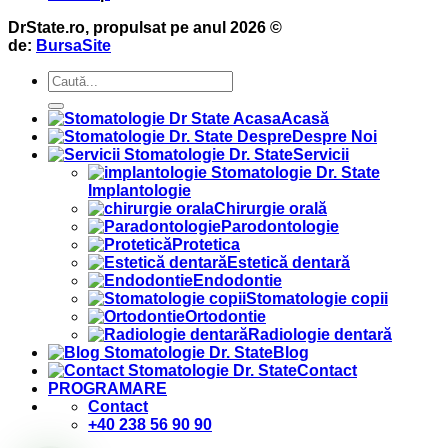
DrState.ro, propulsat pe anul 2026 ©
de:
BursaSite
Acasă
Despre Noi
Servicii
Implantologie
Chirurgie orală
Parodontologie
Protetica
Estetică dentară
Endodontie
Stomatologie copii
Ortodontie
Radiologie dentară
Blog
Contact
PROGRAMARE
Contact
+40 238 56 90 90