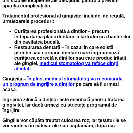
din stadiile incipiente ale afecțiunii, pentru a preveni
apariția complicațiilor.
Tratamentul profesional al gingivitei include, de regulă,
următoarele proceduri:
Curățarea profesională a dinților – precum
îndepărtarea plăcii dentare, a tartrului și a bacteriilor
din cavitatea bucală.
Restaurarea dentară – în cazul în care există
plombe sau coroane dentare care îngreunează
curățarea corectă a dinților sau care produc iritații
ale gingiei,
medicul stomatolog va reface dinții
afectați
.
Gingivita –
În plus, medicul stomatolog va recomanda
un program de îngrijire a dinților
pe care să îl urmezi
acasă.
Îngrijirea zilnică a dinților este esențială pentru tratarea
gingivitei, iar dacă urmezi cu strictețe programul de
îngrijire.
Gingiile vor căpăta treptat culoarea roz, iar țesuturile se
vor vindeca în câteva zile sau săptămâni, după caz.