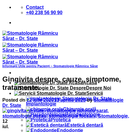
Sari
Contact
la
+40 238 56 90 90
conținut
Informații Utile pentru Pacienți – Stomatologie Râmnicu Sărat
Gingivita despre, cauze, simptome,
Acasă
tratamente.
Despre Noi
Servicii
Posted on
12 iulie 2020
13 aprilie 2025
by
Stomatologie
Implantologie
Dr. State
Chirurgie orală
Parodontologie
Protetica
12
Estetică dentară
iul.
Endodontie