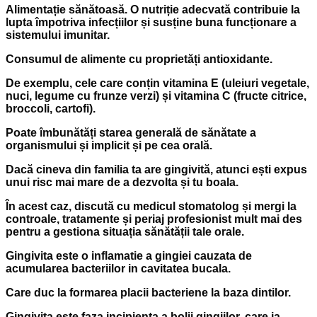
Alimentație sănătoasă. O nutriție adecvată contribuie la
lupta împotriva infecțiilor și susține buna funcționare a
sistemului imunitar.
Consumul de alimente cu proprietăți antioxidante.
De exemplu, cele care conțin vitamina E (uleiuri vegetale,
nuci, legume cu frunze verzi) și vitamina C (fructe citrice,
broccoli, cartofi).
Poate îmbunătăți starea generală de sănătate a
organismului și implicit și pe cea orală.
Dacă cineva din familia ta are gingivită, atunci ești expus
unui risc mai mare de a dezvolta și tu boala.
În acest caz, discută cu medicul stomatolog și mergi la
controale, tratamente și periaj profesionist mult mai des
pentru a gestiona situația sănătății tale orale.
Gingivita este o inflamatie a gingiei cauzata de
acumularea bacteriilor in cavitatea bucala.
Care duc la formarea placii bacteriene la baza dintilor.
Gingivita este faza incipienta a bolii gingiilor, care ia