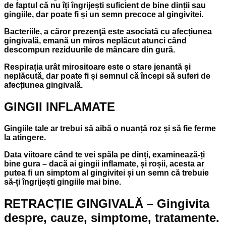
de faptul că nu îți îngrijești suficient de bine dinții sau
gingiile, dar poate fi și un semn precoce al gingivitei.
Bacteriile, a căror prezenţă este asociată cu afecțiunea
gingivală, emană un miros neplăcut atunci când
descompun reziduurile de mâncare din gură.
Respirația urât mirositoare este o stare jenantă și
neplăcută, dar poate fi și semnul că începi să suferi de
afecțiunea gingivală.
GINGII INFLAMATE
Gingiile tale ar trebui să aibă o nuanță roz și să fie ferme
la atingere.
Data viitoare când te vei spăla pe dinți, examinează-ți
bine gura – dacă ai gingii inflamate, și roșii, acesta ar
putea fi un simptom al gingivitei și un semn că trebuie
să-ți îngrijești gingiile mai bine.
RETRACȚIE GINGIVALĂ – Gingivita
despre, cauze, simptome, tratamente.