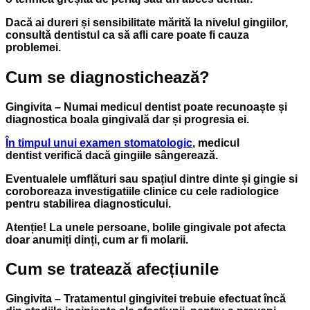
Dacă ai dureri și sensibilitate mărită la nivelul gingiilor,
consultă dentistul ca să afli care poate fi cauza
problemei.
Cum se diagnostichează?
Gingivita – Numai medicul dentist poate recunoaște și
diagnostica boala gingivală dar și progresia ei.
În timpul unui examen stomatologic
, medicul
dentist verifică dacă gingiile sângerează.
Eventualele umflături sau spațiul dintre dinte și gingie si
coroboreaza investigatiile clinice cu cele radiologice
pentru stabilirea diagnosticului.
Atenție!
La unele persoane, bolile gingivale pot afecta
doar anumiți dinți, cum ar fi molarii.
Cum se tratează afecțiunile
Gingivita – Tratamentul gingivitei trebuie efectuat încă