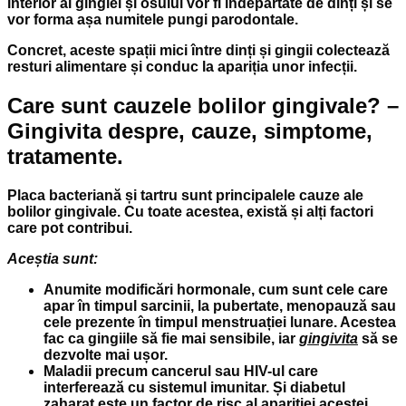
interior al gingiei și osului vor fi îndepărtate de dinți și se
vor forma așa numitele pungi parodontale.
Concret, aceste spații mici între dinți și gingii colectează
resturi alimentare și conduc la apariția unor infecții.
Care sunt cauzele bolilor gingivale? –
Gingivita despre, cauze, simptome,
tratamente.
Placa bacteriană și tartru sunt principalele cauze ale
bolilor gingivale. Cu toate acestea, există și alți factori
care pot contribui.
Aceștia sunt:
Anumite modificări hormonale, cum sunt cele care
apar în timpul sarcinii, la pubertate, menopauză sau
cele prezente în timpul menstruației lunare. Acestea
fac ca gingiile să fie mai sensibile, iar
gingivita
să se
dezvolte mai ușor.
Maladii precum cancerul sau HIV-ul care
interferează cu sistemul imunitar. Și diabetul
zaharat este un factor de risc al apariției acestei