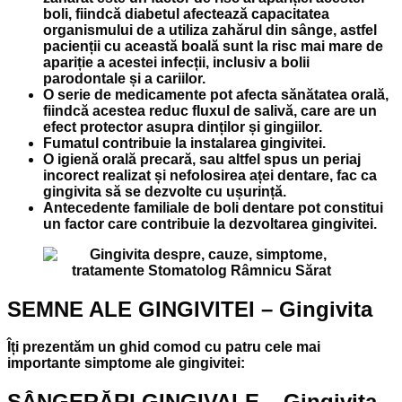
boli, fiindcă diabetul afectează capacitatea
organismului de a utiliza zahărul din sânge, astfel
pacienții cu această boală sunt la risc mai mare de
apariție a acestei infecții, inclusiv a bolii
parodontale și a cariilor.
O serie de medicamente pot afecta sănătatea orală,
fiindcă acestea reduc fluxul de salivă, care are un
efect protector asupra dinților și gingiilor.
Fumatul contribuie la instalarea gingivitei.
O igienă orală precară, sau altfel spus un periaj
incorect realizat și nefolosirea aței dentare, fac ca
gingivita să se dezvolte cu ușurință.
Antecedente familiale de boli dentare pot constitui
un factor care contribuie la dezvoltarea gingivitei.
SEMNE ALE GINGIVITEI – Gingivita
Îți prezentăm un ghid comod cu patru cele mai
importante simptome ale gingivitei:
SÂNGERĂRI GINGIVALE – Gingivita