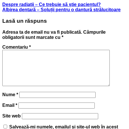
Despre radiații – Ce trebuie să știe pacientul?
Albirea dentară – Soluții pentru o dantură strălucitoare
Lasă un răspuns
Adresa ta de email nu va fi publicată.
Câmpurile
obligatorii sunt marcate cu
*
Comentariu
*
Nume
*
Email
*
Site web
Salvează-mi numele, emailul și site-ul web în acest