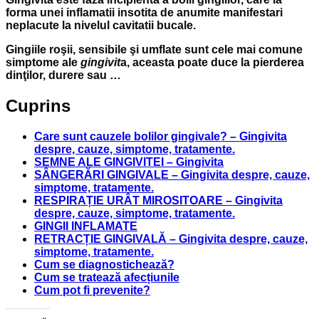
forma unei inflamatii insotita de anumite manifestari
neplacute la nivelul cavitatii bucale.
Gingiile roşii, sensibile şi umflate sunt cele mai comune
simptome ale
gingivit
a, aceasta poate duce la pierderea
dinţilor, durere sau …
Cuprins
Care sunt cauzele bolilor gingivale? – Gingivita
despre, cauze, simptome, tratamente.
SEMNE ALE GINGIVITEI – Gingivita
SÂNGERĂRI GINGIVALE – Gingivita despre, cauze,
simptome, tratamente.
RESPIRAȚIE URÂT MIROSITOARE – Gingivita
despre, cauze, simptome, tratamente.
GINGII INFLAMATE
RETRACȚIE GINGIVALĂ – Gingivita despre, cauze,
simptome, tratamente.
Cum se diagnostichează?
Cum se tratează afecțiunile
Cum pot fi prevenite?