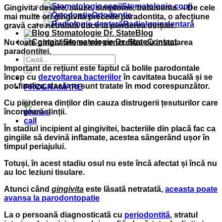
Stomatologie copii
Gingivita despre, cauze, simptome, tratamente
.
– De cele
Ortodontie
mai multe ori gingivita precede paradontita, o afecțiune
Radiologie dentară
gravă care netratată duce la pierderea dinților.
Blog
Contact
Nu toate gingivitele se vor concretiza cu instalarea
paradontitei.
Important de rețiunt este faptul că bolile parodontale
încep cu
dezvoltarea bacteriilor
în cavitatea bucală și se
pot finaliza, dacă nu sunt tratate în mod corespunzător.
PROGRAMARE
Cu pierderea dinților din cauza distrugerii țesuturilor care
înconjoară dinții.
În stadiul incipient al gingivitei, bacteriile din placă fac ca
gingiile să devină inflamate, acestea sângerând ușor în
timpul periajului.
Totuși, în acest stadiu osul nu este încă afectat și încă nu
au loc leziuni tisulare.
Atunci când
gingivita
este lăsată netratată,
aceasta poate
avansa la parodontopatie
La o persoană diagnosticată cu
periodontită
, stratul