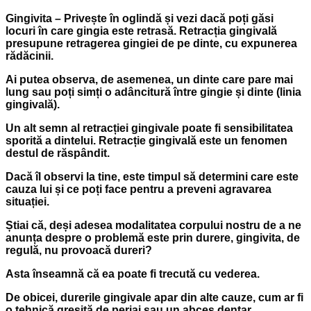
Gingivita – Privește în oglindă și vezi dacă poți găsi
locuri în care gingia este retrasă. Retracția gingivală
presupune retragerea gingiei de pe dinte, cu expunerea
rădăcinii.
Ai putea observa, de asemenea, un dinte care pare mai
lung sau poți simți o adâncitură între gingie și dinte (linia
gingivală).
Un alt semn al retracției gingivale poate fi sensibilitatea
sporită a dintelui. Retracție gingivală este un fenomen
destul de răspândit.
Dacă îl observi la tine, este timpul să determini care este
cauza lui și ce poți face pentru a preveni agravarea
situației.
Știai că, deși adesea modalitatea corpului nostru de a ne
anunța despre o problemă este prin durere, gingivita, de
regulă, nu provoacă dureri?
Asta înseamnă că ea poate fi trecută cu vederea.
De obicei, durerile gingivale apar din alte cauze, cum ar fi
o tehnică greșită de periaj sau un abces dentar.