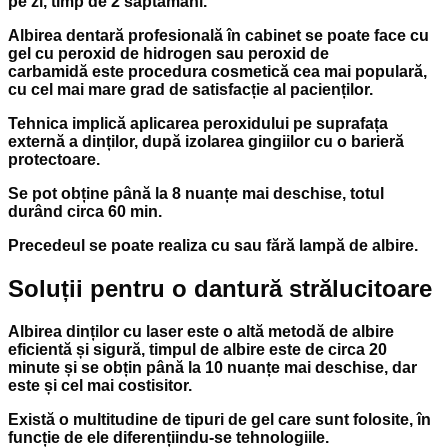
pe zi, timp de 2 săptămâni.
Albirea dentară profesională în cabinet se poate face cu
gel cu peroxid de hidrogen sau peroxid de
carbamidă este procedura cosmetică cea mai populară,
cu cel mai mare grad de satisfacție al pacienților.
Tehnica implică aplicarea peroxidului pe suprafața
externă a dinților, după izolarea gingiilor cu o barieră
protectoare.
Se pot obține până la 8 nuanțe mai deschise, totul
durând circa 60 min.
Precedeul se poate realiza cu sau fără lampă de albire.
Soluții pentru o dantură strălucitoare
Albirea dinților cu laser
este o altă metodă de albire
eficientă și sigură, timpul de albire este de circa 20
minute și se obțin până la 10 nuanțe mai deschise, dar
este și cel mai costisitor.
Există o multitudine de tipuri de gel care sunt folosite, în
funcție de ele diferențiindu-se tehnologiile.