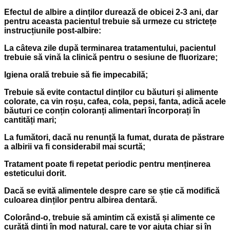
Efectul de albire a dinților durează de obicei 2-3 ani, dar
pentru aceasta pacientul trebuie să urmeze cu strictețe
instrucțiunile post-albire:
La câteva zile după terminarea tratamentului, pacientul
trebuie să vină la clinică pentru o sesiune de fluorizare;
Igiena orală trebuie să fie impecabilă;
Trebuie să evite contactul dinților cu băuturi și alimente
colorate, ca vin roșu, cafea, cola, pepsi, fanta, adică acele
băuturi ce conțin coloranți alimentari încorporați în
cantități mari;
La fumători, dacă nu renunță la fumat, durata de păstrare
a albirii va fi considerabil mai scurtă;
Tratament poate fi repetat periodic pentru menținerea
esteticului dorit.
Dacă se evită alimentele despre care se știe că modifică
culoarea dinților pentru albirea dentară.
Colorând-o, trebuie să amintim că există și alimente ce
curăță dinți în mod natural, care te vor ajuta chiar și în