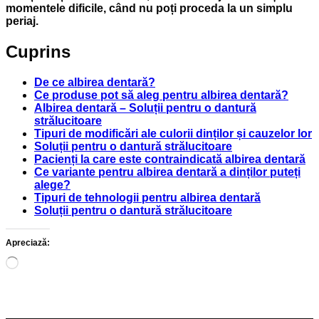
momentele dificile, când nu poți proceda la un simplu
periaj.
Cuprins
De ce albirea dentară?
Ce produse pot să aleg pentru albirea dentară?
Albirea dentară – Soluții pentru o dantură
strălucitoare
Tipuri de modificări ale culorii dinților și cauzelor lor
Soluții pentru o dantură strălucitoare
Pacienți la care este contraindicată albirea dentară
Ce variante pentru albirea dentară a dinților puteți
alege?
Tipuri de tehnologii pentru albirea dentară
Soluții pentru o dantură strălucitoare
Apreciază:
Încarc...