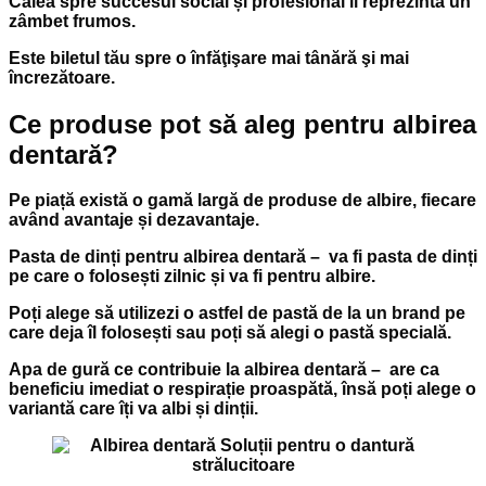
Calea spre succesul social și profesional îl reprezintă un
zâmbet frumos.
Este biletul tău spre o înfăţişare mai tânără şi mai
încrezătoare.
Ce produse pot să aleg pentru albirea
dentară?
Pe piață există o gamă largă de produse de albire, fiecare
având avantaje și dezavantaje.
Pasta de dinți pentru albirea dentară
– va fi pasta de dinți
pe care o folosești zilnic și va fi pentru albire.
Poți alege să utilizezi o astfel de pastă de la un brand pe
care deja îl folosești sau poți să alegi o pastă specială.
Apa de gură ce contribuie la albirea dentară
– are ca
beneficiu imediat o respirație proaspătă, însă poți alege o
variantă care îți va albi și dinții.