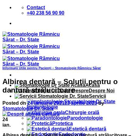
Sari
Contact
la
+40 238 56 90 90
conținut
Informații Utile pentru Pacienți – Stomatologie Râmnicu Sărat
Albirea dentară – Soluții pentru o
Acasă
dantură strălucitoare
Despre Noi
Servicii
Posted on
24 ianuarie 2021
13 aprilie 2025
by
Implantologie
Stomatologie Dr. State
Chirurgie orală
Parodontologie
24
Protetica
ian.
Estetică dentară
Endodontie
Albirea dentară – Soluții pentru o dantură strălucitoare –