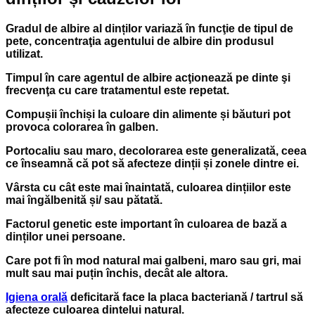
Gradul de albire al dinților variază în funcţie de tipul de
pete, concentraţia agentului de albire din produsul
utilizat.
Timpul în care agentul de albire acţionează pe dinte şi
frecvenţa cu care tratamentul este repetat.
Compușii închiși la culoare din alimente și băuturi pot
provoca colorarea în galben.
Portocaliu sau maro, decolorarea este generalizată, ceea
ce înseamnă că pot să afecteze dinții și zonele dintre ei.
Vârsta cu cât este mai înaintată, culoarea dințiilor este
mai îngălbenită și/ sau pătată.
Factorul genetic este important în culoarea de bază a
dinților unei persoane.
Care pot fi în mod natural mai galbeni, maro sau gri, mai
mult sau mai puțin închis, decât ale altora.
Igiena orală
deficitară face la placa bacteriană / tartrul să
afecteze culoarea dintelui natural.