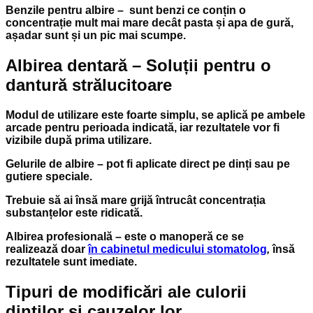
Benzile pentru albire
– sunt benzi ce conțin o
concentrație mult mai mare decât pasta și apa de gură,
așadar sunt și un pic mai scumpe.
Albirea dentară – Soluții pentru o
dantură strălucitoare
Modul de utilizare este foarte simplu, se aplică pe ambele
arcade pentru perioada indicată, iar rezultatele vor fi
vizibile după prima utilizare.
Gelurile de albire
– pot fi aplicate direct pe dinți sau pe
gutiere speciale.
Trebuie să ai însă mare grijă întrucât concentrația
substanțelor este ridicată.
Albirea profesională
– este o manoperă ce se
realizează doar
în cabinetul medicului stomatolog
,
însă
rezultatele sunt imediate.
Tipuri de modificări ale culorii
dinților și cauzelor lor