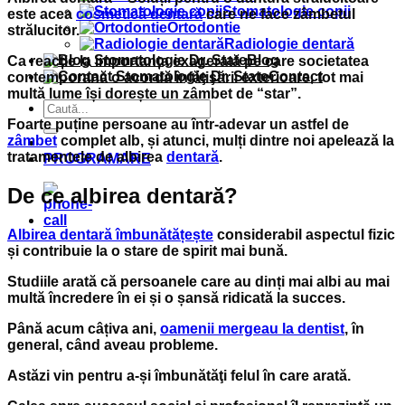
Stomatologie copii
este acea
cosmetică dentară
care ne face zâmbetul
Ortodontie
strălucitor.
Radiologie dentară
Blog
Ca reacție la importanța exagerată pe care societatea
Contact
contemporană o acordă înfăţişării exterioare, tot mai
multă lume își dorește un zâmbet de “star”.
Foarte puține persoane au într-adevar un astfel de
zâmbet
complet alb, și atunci, mulți dintre noi apelează la
tratamentele de albirea
dentară
.
PROGRAMARE
De ce albirea dentară?
Albirea dentară îmbunătățește
considerabil aspectul fizic
și contribuie la o stare de spirit mai bună.
Studiile arată că persoanele care au dinți mai albi au mai
multă încredere în ei și o șansă ridicată la succes.
Până acum câțiva ani,
oamenii mergeau la
dentist
, în
general, când aveau probleme.
Astăzi vin pentru a-și îmbunătăţi felul în care arată.