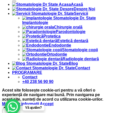
Acasă
Despre Noi
Servicii
Implantologie
Chirurgie orală
Parodontologie
Protetica
Estetică dentară
Endodontie
Stomatologie copii
Ortodontie
Radiologie dentară
Blog
Contact
PROGRAMARE
Contact
+40 238 56 90 90
Acest site folosește cookie-uri pentru a vă oferi o
experiență de navigare mai bună. Prin navigarea pe
acest site, sunteți de acord cu utilizarea cookie-urilor.
Mai multe informații
Accept
Vă ajutăm?