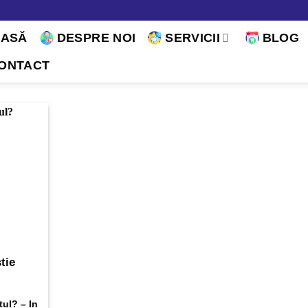
CASĂ
DESPRE NOI
SERVICII
BLOG
ONTACT
tie
tul? – In