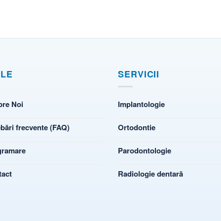
ILE
SERVICII
pre Noi
Implantologie
ebări frecvente (FAQ)
Ortodontie
gramare
Parodontologie
tact
Radiologie dentară