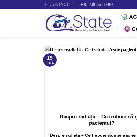
Sari
CONTACT
+40 238 56 90 90
la
A
conținut
C
15
mart.
Despre radiații – Ce trebuie să ș
pacientul?
Despre radiații – Ce trebuie să știe pacien