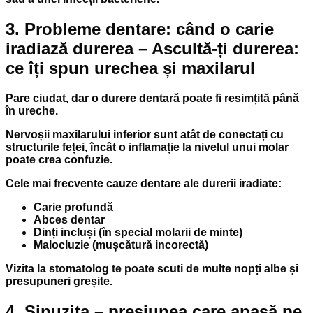
3. Probleme dentare: când o carie
iradiază durerea – Ascultă-ți durerea:
ce îți spun urechea și maxilarul
Pare ciudat, dar o durere dentară poate fi resimțită până
în ureche.
Nervoșii maxilarului inferior sunt atât de conectați cu
structurile feței, încât o inflamație la nivelul unui molar
poate crea confuzie.
Cele mai frecvente cauze dentare ale durerii iradiate:
Carie profundă
Abces dentar
Dinți incluși (în special molarii de minte)
Malocluzie (mușcătură incorectă)
Vizita la stomatolog te poate scuti de multe nopți albe și
presupuneri greșite.
4. Sinuzita – presiunea care apasă pe