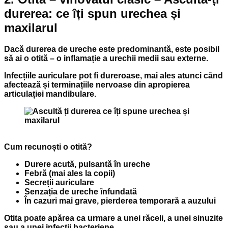
durerea: ce îți spun urechea și
maxilarul
Dacă durerea de ureche este predominantă, este posibil
să ai o
otită
– o inflamație a urechii medii sau externe.
Infecțiile auriculare pot fi dureroase, mai ales atunci când
afectează și terminațiile nervoase din apropierea
articulației mandibulare.
Cum recunoști o otită?
Durere acută, pulsantă în ureche
Febră (mai ales la copii)
Secreții auriculare
Senzația de ureche înfundată
În cazuri mai grave, pierderea temporară a auzului
Otita poate apărea ca urmare a unei răceli, a unei sinuzite
sau a unei infecții bacteriene.