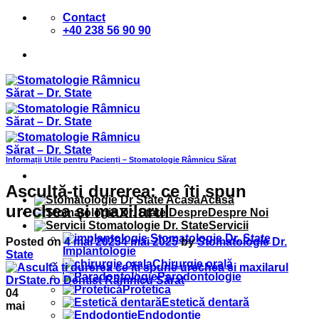
Sari
Contact
la
+40 238 56 90 90
conținut
Informații Utile pentru Pacienți – Stomatologie Râmnicu Sărat
Ascultă-ți durerea: ce îți spun
Acasă
urechea și maxilarul
Despre Noi
Servicii
Posted on
4 mai 2025
4 mai 2025
by
Stomatologie Dr.
Implantologie
State
Chirurgie orală
Parodontologie
Protetica
04
Estetică dentară
mai
Endodontie