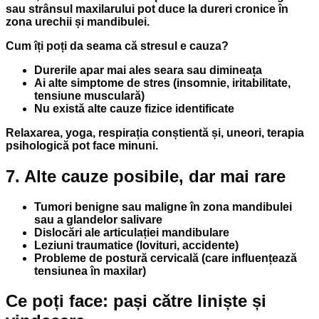
sau strânsul maxilarului pot duce la dureri cronice în
zona urechii și mandibulei.
Cum îți poți da seama că stresul e cauza?
Durerile apar mai ales seara sau dimineața
Ai alte simptome de stres (insomnie, iritabilitate,
tensiune musculară)
Nu există alte cauze fizice identificate
Relaxarea, yoga, respirația conștientă și, uneori, terapia
psihologică pot face minuni.
7. Alte cauze posibile, dar mai rare
Tumori benigne sau maligne în zona mandibulei
sau a glandelor salivare
Dislocări ale articulației mandibulare
Leziuni traumatice (lovituri, accidente)
Probleme de postură cervicală (care influențează
tensiunea în maxilar)
Ce poți face: pași către liniște și