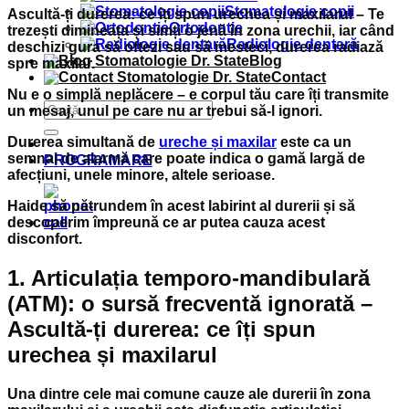
Stomatologie copii
Ascultă-ți durerea: ce îți spun urechea și maxilarul – Te
Ortodontie
trezești dimineața și simți o jenă în zona urechii, iar când
Radiologie dentară
deschizi gura să oftezi sau să mesteci, durerea radiază
Blog
spre maxilar.
Contact
Nu e o simplă neplăcere – e corpul tău care îți transmite
un mesaj, unul pe care nu ar trebui să-l ignori.
Durerea simultană de
ureche și maxilar
este ca un
semnal de alarmă care poate indica o gamă largă de
PROGRAMARE
afecțiuni, unele minore, altele serioase.
Haide să pătrundem în acest labirint al durerii și să
descoperim împreună ce ar putea cauza acest
disconfort.
1. Articulația temporo-mandibulară
(ATM): o sursă frecventă ignorată –
Ascultă-ți durerea: ce îți spun
urechea și maxilarul
Una dintre cele mai comune cauze ale durerii în zona