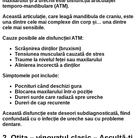
maxilarului și a urechii este disfuncția articulației
temporo-mandibulare (ATM).
Această articulație, care leagă mandibula de craniu, este
una dintre cele mai complexe din corp și… una dintre
cele mai sensibile.
Cauze posibile ale disfuncției ATM:
Scrâșnirea dinților (bruxism)
Tensiunea musculară cauzată de stres
Traume la nivelul feței sau maxilarului
Alinierea incorectă a dinților
Simptomele pot include:
Pocnituri când deschizi gura
Blocarea maxilarului într-o poziție
Dureri surde care radiază spre ureche
Dureri de cap recurente
Această disfuncție este deseori subdiagnosticată, fiind
confundată cu o infecție de ureche sau cu probleme
dentare.
2. Otita – vinovatul clasic – Ascultă-ți