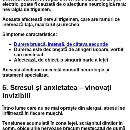
electric, poate fi cauzată de o afecțiune neurologică rară:
nevralgia de trigemen
.
Aceasta afectează nervul trigemen, care are ramuri ce
inervează fața, maxilarul și urechea.
Simptome caracteristice:
Durere bruscă, intensă, de câteva secunde
Durerea este declanșată de atingeri ușoare, vorbit
sau mestecat
Afectează, de obicei, o singură parte a feței
Această afecțiune necesită consult neurologic și
tratament specializat.
6. Stresul și anxietatea – vinovați
invizibili
Într-o lume care nu se mai oprește din alergat, stresul se
infiltrează în fiecare mușchi.
Tensiunea acumulată în zona feței, scrâșnitul dinților în
somn, obiceiurile nervoase precum mestecatul de gumă