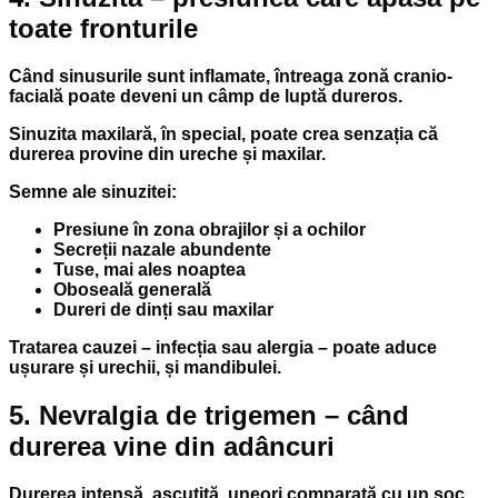
toate fronturile
Când sinusurile sunt inflamate, întreaga zonă cranio-
facială poate deveni un câmp de luptă dureros.
Sinuzita maxilară, în special, poate crea senzația că
durerea provine din ureche și maxilar.
Semne ale sinuzitei:
Presiune în zona obrajilor și a ochilor
Secreții nazale abundente
Tuse, mai ales noaptea
Oboseală generală
Dureri de dinți sau maxilar
Tratarea cauzei – infecția sau alergia – poate aduce
ușurare și urechii, și mandibulei.
5. Nevralgia de trigemen – când
durerea vine din adâncuri
Durerea intensă, ascuțită, uneori comparată cu un șoc