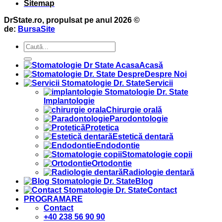
Sitemap
DrState.ro, propulsat pe anul 2026 ©
de:
BursaSite
Acasă
Despre Noi
Servicii
Implantologie
Chirurgie orală
Parodontologie
Protetica
Estetică dentară
Endodontie
Stomatologie copii
Ortodontie
Radiologie dentară
Blog
Contact
PROGRAMARE
Contact
+40 238 56 90 90