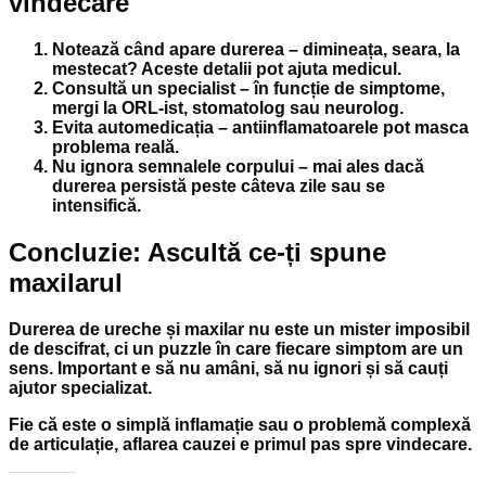
vindecare
Notează când apare durerea
– dimineața, seara, la
mestecat? Aceste detalii pot ajuta medicul.
Consultă un specialist
– în funcție de simptome,
mergi la ORL-ist, stomatolog sau neurolog.
Evita automedicația
– antiinflamatoarele pot masca
problema reală.
Nu ignora semnalele corpului
– mai ales dacă
durerea persistă peste câteva zile sau se
intensifică.
Concluzie: Ascultă ce-ți spune
maxilarul
Durerea de ureche și maxilar nu este un mister imposibil
de descifrat, ci un puzzle în care fiecare simptom are un
sens. Important e să nu amâni, să nu ignori și să cauți
ajutor specializat.
Fie că este o simplă inflamație sau o problemă complexă
de articulație, aflarea cauzei e primul pas spre vindecare.