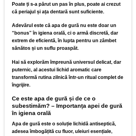
Poate ți s-a părut un pas în plus, poate ai crezut
că periajul și ața dentară sunt suficiente.
Adevărul este că apa de gură nu este doar un
“bonus” în igiena orală, ci o armă discretă, dar
extrem de eficientă, în lupta pentru un zâmbet
sănătos și un suflu proaspăt.
Hai să explorăm împreună universul delicat, dar
puternic, al acestui lichid aromatic care
transformă rutina zilnică într-un ritual complet de
îngrijire.
Ce este apa de gură și de ce o
subestimăm? – Importanța apei de gură
în igiena orală
Apa de gură este o soluție lichidă antiseptică,
adesea îmbogățită cu fluor, uleiuri esențiale,