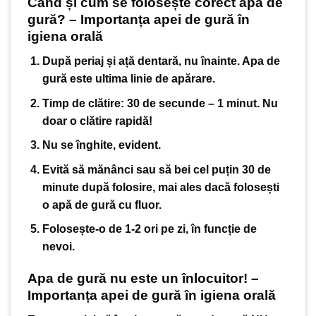
Când și cum se folosește corect apa de
gură? – Importanța apei de gură în
igiena orală
După periaj și ață dentară
, nu înainte. Apa de
gură este ultima linie de apărare.
Timp de clătire:
30 de secunde – 1 minut. Nu
doar o clătire rapidă!
Nu se înghite
, evident.
Evită să mănânci sau să bei
cel puțin 30 de
minute după folosire, mai ales dacă folosești
o apă de gură cu fluor.
Folosește-o de 1-2 ori pe zi
, în funcție de
nevoi.
Apa de gură nu este un înlocuitor! –
Importanța apei de gură în igiena orală