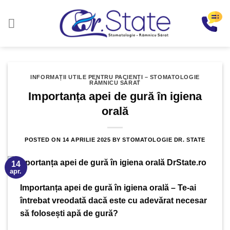
Sari
la
conținut
INFORMAȚII UTILE PENTRU PACIENȚI – STOMATOLOGIE
RÂMNICU SĂRAT
Importanța apei de gură în igiena
orală
POSTED ON
14 APRILIE 2025
BY
STOMATOLOGIE DR. STATE
14
apr.
Importanța apei de gură în igiena orală – Te-ai
întrebat vreodată dacă este cu adevărat necesar
să folosești apă de gură?