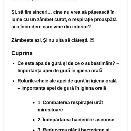
Și, să fim sinceri… cine nu vrea să pășească în
lume cu un zâmbet curat, o respirație proaspătă
și o încredere care vine din interior?
Zâmbește azi. Și nu uita să clătești. 😉
Cuprins
Ce este apa de gură și de ce o subestimăm? –
Importanța apei de gură în igiena orală
Rolurile-cheie ale apei de gură în igiena orală
– Importanța apei de gură în igiena orală
1. Combaterea respirației urât
mirositoare
2. Îndepărtarea bacteriilor ascunse
3. Reducerea plăcii bacteriene și