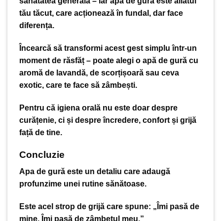
sănătatea generală – iar apa de gură este aliatul
tău tăcut, care acționează în fundal, dar face
diferența.
Încearcă să transformi acest gest simplu într-un
moment de răsfăț – poate alegi o apă de gură cu
aromă de lavandă, de scorțișoară sau ceva
exotic, care te face să zâmbești.
Pentru că igiena orală nu este doar despre
curățenie, ci și despre încredere, confort și grijă
față de tine.
Concluzie
Apa de gură este un detaliu care adaugă
profunzime unei rutine sănătoase.
Este acel strop de grijă care spune: „Îmi pasă de
mine. Îmi pasă de zâmbetul meu.”