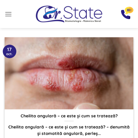
Sari
la
conținut
17
oct.
Cheilita angulară – ce este și cum se tratează?
Cheilita angulară – ce este și cum se tratează? – denumită
și stomatită angulară, perleș...